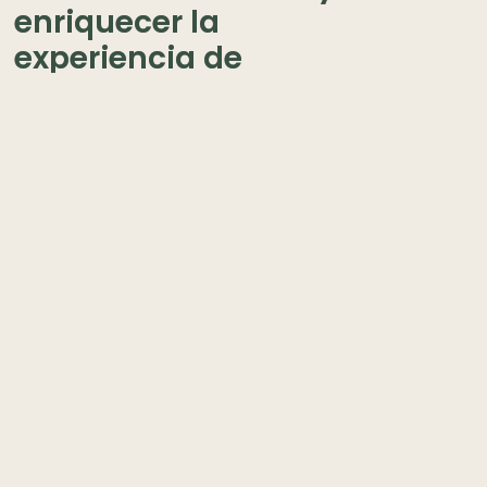
enriquecer la
experiencia de
quienes valoran
tanto lo que se
escucha como lo
que se ve.